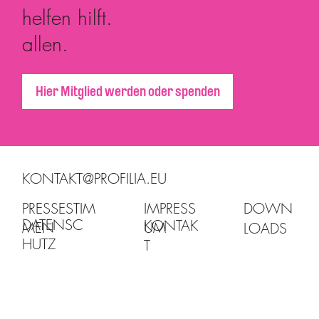
helfen hilft.
allen.
Hier Mitglied werden oder spenden
KONTAKT@PROFILIA.EU
PRESSESTIM
IMPRESS
DOWN
DATENSC
KONTAK
MEN
UM
LOADS
HUTZ
T