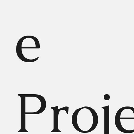
e
Proj